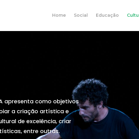
Home
Social
Educação
Cultu
A apresenta como objetivos
iar a criação artística e
ltural de excelência, criar
ísticas, entre outras.