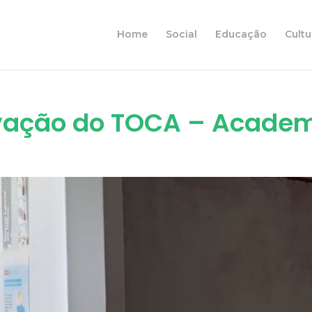
Home
Social
Educação
Cultu
vação do TOCA – Academ