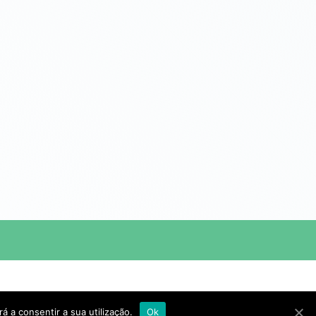
á a consentir a sua utilização.
Ok