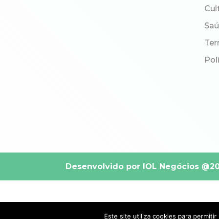
Cul
Sa
Ter
Pol
Desenvolvido por IOL Negócios
@202
Este site utiliza cookies para permiti