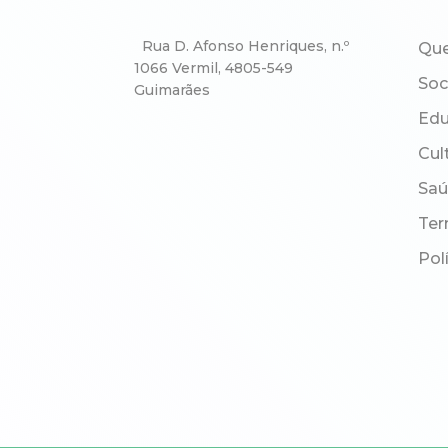
Rua D. Afonso Henriques, n.º
Qu
1066 Vermil, 4805-549
Soc
Guimarães
Ed
Cul
Sa
Ter
Pol