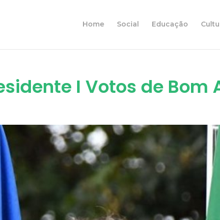
Home
Social
Educação
Cultu
idente I Votos de Bom A