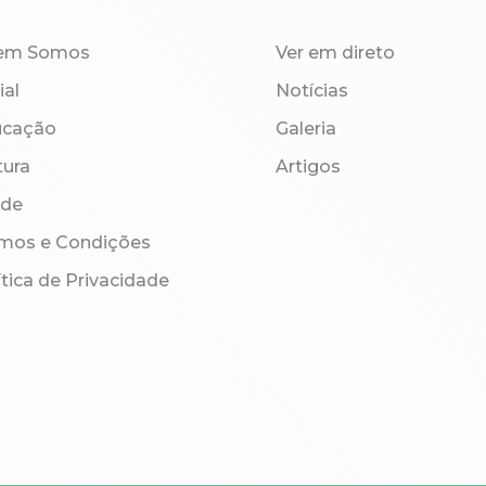
em Somos
Ver em direto
ial
Notícias
ucação
Galeria
tura
Artigos
úde
mos e Condições
ítica de Privacidade