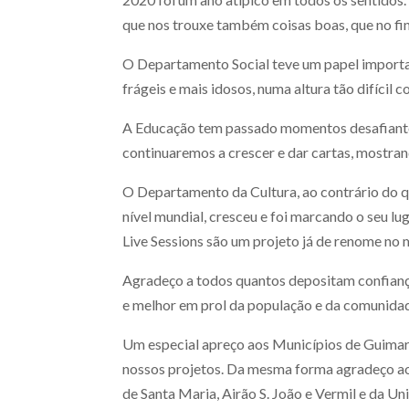
que nos trouxe também coisas boas, que no fin
O Departamento Social teve um papel importa
frágeis e mais idosos, numa altura tão difícil 
A Educação tem passado momentos desafiant
continuaremos a crescer e dar cartas, mostrand
O Departamento da Cultura, ao contrário do qu
nível mundial, cresceu e foi marcando o seu lu
Live Sessions são um projeto já de renome no m
Agradeço a todos quantos depositam confiança
e melhor em prol da população e da comunida
Um especial apreço aos Municípios de Guimar
nossos projetos. Da mesma forma agradeço aos
de Santa Maria, Airão S. João e Vermil e da Un